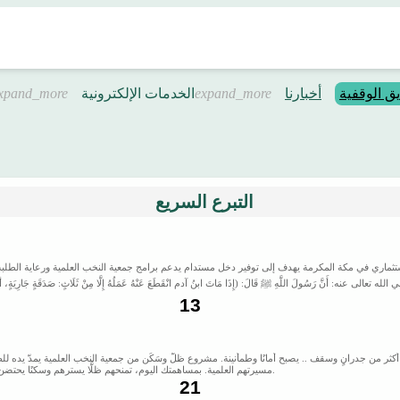
يق الوقفية
أخبارنا
الخدمات الإلكترونية
التبرع السريع
أَنَّ رَسُولَ اللَّهِ ﷺ قَالَ: (إِذَا مَاتَ ابنُ آدم انْقَطَعَ عَنْهُ عَمَلُهُ إِلَّا مِنْ ثَلَاثٍ: صَدَقَةٍ جَارِيَةٍ، أو عِلْ
من 631 فرد في غربتهم، يصبح السكن أكثر من جدرانٍ وسقف .. يصبح أمانًا وطمأنينة. مشروع ظلٌّ وسَكَن من جمعية النخب الع
مسيرتهم العلمية. بمساهمتك اليوم، تمنحهم ظلًّا يسترهم وسكنًا يحتضن طموحهم. كن شريكًا في زرع الطمأنينة .. لأن العلم لا يزدهر إلا في بيئة آمنة ومستقرة.