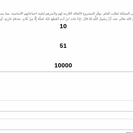
الب إلى دعم 180 طالبًا دوليًا من أكثر من 40 دولة قدموا إلى المملكة لطلب العلم. يوفّر المشروع الكفالة اللازمة لهم ولأسرهم لتلبية احتيا
ه تعالى عنه: أَنَّ رَسُولَ اللَّهِ ﷺ قَالَ: (إِذَا مَاتَ ابنُ آدم انْقَطَعَ عَنْهُ عَمَلُهُ إِلَّا مِنْ ثَلَاثٍ: صَدَقَةٍ جَارِيَةٍ، أو