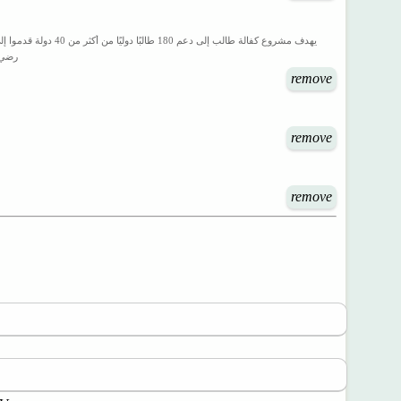
يهدف مشروع كفالة ط
رضي الل
remove
remove
remove