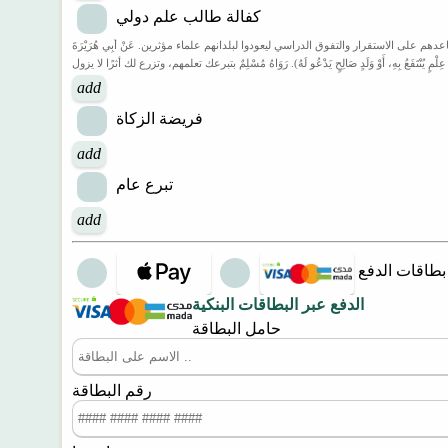
كفالة طالب علم دولي
جاتهم الأساسية، مما يساعدهم على الاستقرار والتفوق الدراسي ليعودوا لبلدانهم علماء مؤثرين. عَنْ أَبِي هُرَيْرَةَ
 عِلْمٍ يُنْتَفَعُ بِهِ، أَوْ وَلَدٍ صَالِحٍ يَدْعُو لَهُ). رَوَاهُ مُسْلِمٌ بتبرعك تعلمهم، وتزرع لك أثرًا لا يزول
add
فريضة الزكاة
add
تبرع عام
add
بطاقات الدفع
الدفع عبر البطاقات البنكية
حامل البطاقة
رقم البطاقة