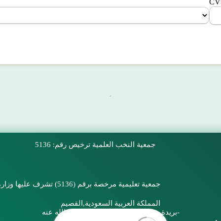
CV
/
جمعية النخب العلمية
ترخيص رقم: 5136
جمعية تعليمية مرخصة برقم (5136) تشرف عليها وزارة التعليم فنيًا والمركز الوطني لتنمية القطاع غير الربحي إداريًا
المملكة العربية السعودية,القصيم
بريدة , طريق عثمان بن عفان -رضي الله عنه-