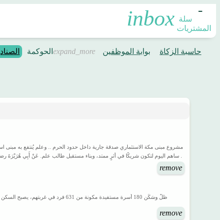
سلة 
المشتريات
حاسبة الزكاة
بوابة الموظفين
الحوكمة
الصناد
. ساهم اليوم لتكون شريكًا في أثرٍ ممتد، وبناء مستقبل طالب علم. عَنْ أَبِي هُرَيْرَةَ رضي الله تعالى عنه: 
remove
ظلٌّ وسَكَن 180 أسرة مستفيدة مكونة 
remove