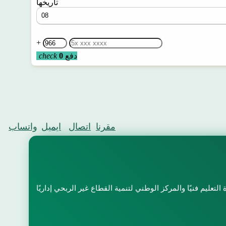
تاريخها
+
دفع
0
check
مقرنا
اتصال
ايميل
واتساب