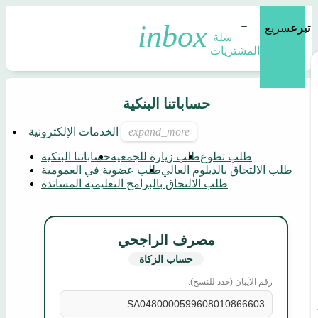
تبرع
سريع
سلة 
المشتريات
حساباتنا البنكية
الخدمات الإلكترونية
طلب تطوع
طلب زيارة للجمعية
حساباتنا البنكية
طلب الالتحاق بالدبلوم العالي
طلب عضوية في العمومية
طلب الالتحاق بالبرامج التعليمية المساندة
مصرف الراجحي
حساب الزكاة
رقم الآيبان (حدد للنسخ):
SA0480000599608010866603