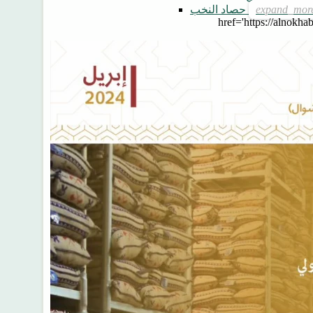
حصاد النخب
href='https://alnokhab