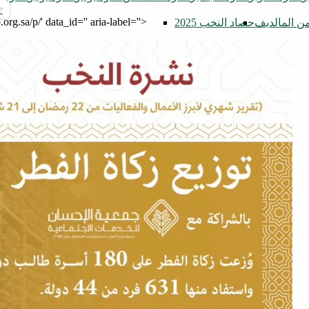
.org.sa/p/' data_id='' aria-label=''>
ن المالديف
حصاد النخب 2025