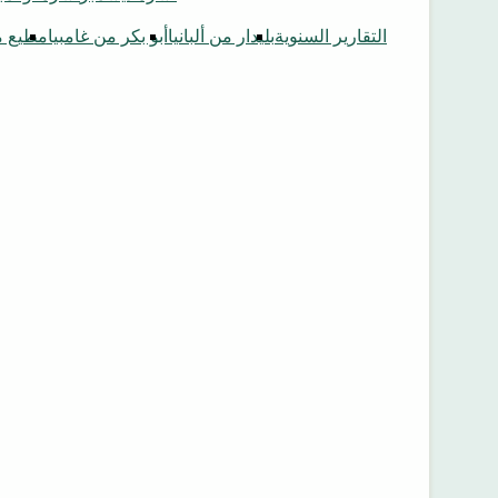
التقارير السنوية
بليدار من ألبانيا
أبو بكر من غامبيا
مطيع م